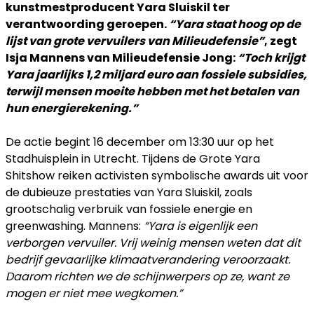
kunstmestproducent Yara Sluiskil ter
verantwoording geroepen.
“Yara staat hoog op de
lijst van grote vervuilers van Milieudefensie”
, zegt
Isja Mannens van Milieudefensie Jong:
“Toch krijgt
Yara jaarlijks 1,2 miljard euro aan fossiele subsidies,
terwijl mensen moeite hebben met het betalen van
hun energierekening.”
De actie begint 16 december om 13:30 uur op het
Stadhuisplein in Utrecht. Tijdens de Grote Yara
Shitshow reiken activisten symbolische awards uit voor
de dubieuze prestaties van Yara Sluiskil, zoals
grootschalig verbruik van fossiele energie en
greenwashing. Mannens:
“Yara is eigenlijk een
verborgen vervuiler. Vrij weinig mensen weten dat dit
bedrijf gevaarlijke klimaatverandering veroorzaakt.
Daarom richten we de schijnwerpers op ze, want ze
mogen er niet mee wegkomen.”