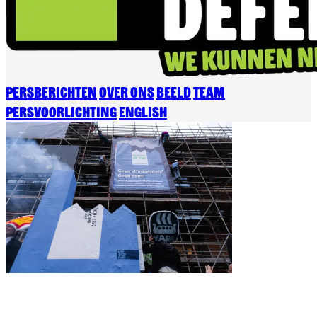
Persberichten
Over ons
Beeld
Team
Persvoorlichting
English